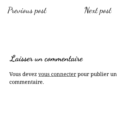
Previous post
Next post
N
a
v
Laisser un commentaire
i
Vous devez
vous connecter
pour publier un
commentaire.
g
a
t