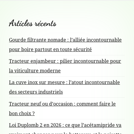
i
Articles récents
F
o
o
Gourde filtrante nomade : l’alliée incontournable
o
n
pour boire partout en toute sécurité
t
Tracteur enjambeur : pilier incontournable pour
d
e
la viticulture moderne
r
e
La cuve inox sur mesure : l’atout incontournable
C
des secteurs industriels
o
l
Tracteur neuf ou d’occasion : comment faire le
n
bon choix ?
’
t
Loi Duplomb 2 en 2026 : ce que l’acétamipride va