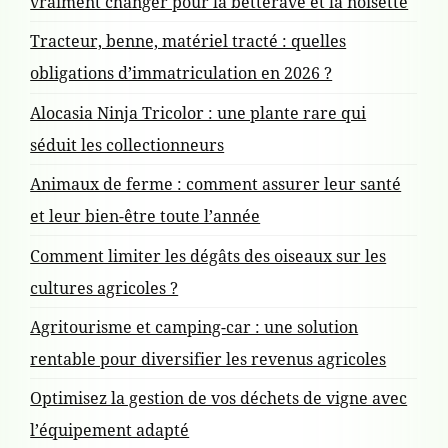
e
vraiment changer pour la betterave et la noisette
a
n
Tracteur, benne, matériel tracté : quelles
r
t
obligations d’immatriculation en 2026 ?
Alocasia Ninja Tricolor : une plante rare qui
t
séduit les collectionneurs
i
Animaux de ferme : comment assurer leur santé
et leur bien-être toute l’année
c
Comment limiter les dégâts des oiseaux sur les
cultures agricoles ?
l
Agritourisme et camping-car : une solution
rentable pour diversifier les revenus agricoles
e
Optimisez la gestion de vos déchets de vigne avec
l’équipement adapté