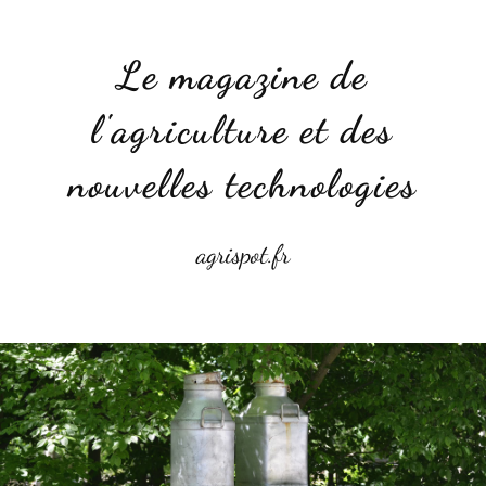
S
k
Le magazine de
i
p
l'agriculture et des
t
o
nouvelles technologies
c
o
n
agrispot.fr
t
e
n
t